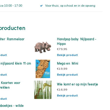
 za 10.00 - 17.00
Voor thuis, op school en in de opvang
producten
iter Rammelaar
Handpop baby Nijlpaard -
Hippo
€79,95
oduct
Bekijk product
 nijlpaard klein 11 cm
Mega en Mini
€19,99
oduct
Bekijk product
 Kaarten voor
Wie komt er op mijn feestje
rekken
€16,99
Bekijk product
oduct
pboekjes - wilde