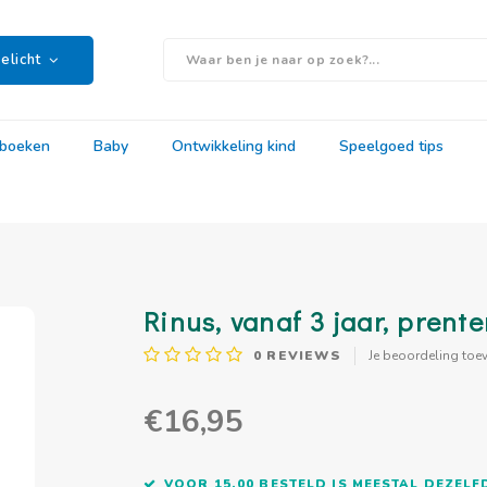
elicht
rboeken
Baby
Ontwikkeling kind
Speelgoed tips
Rinus, vanaf 3 jaar, prent
0
REVIEWS
Je beoordeling toe
€16,95
VOOR 15.00 BESTELD IS MEESTAL DEZEL