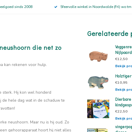
peelgoed sinds 2008
Sfeervolle winkel in Noordwolde (Frl) wo tm
Gerelateerde 
neushoorn die net zo
Voggenre
Nijlpaard
€12,50
 opa kan rekenen voor hulp.
Bekijk pr
Holztiger
€10,95
Bekijk pr
e sterk. Hij kon wel honderd
Dierbare
hij de hele dag wat in de schaduw te
kindgesp
ravotten!
€22,50
Bekijk pr
erke neushoorn. Maar nu is hij oud. Zo
vingerpo
een gehoorapparaat hoort hij niet alles