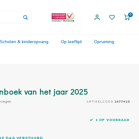
0
Scholen & kinderopvang
Op leeftijd
Opruiming
enboek van het jaar 2025
voegen
ARTIKELCODE
1477410
1 OP VOORRAAD
FDE DAG VERSTUURD