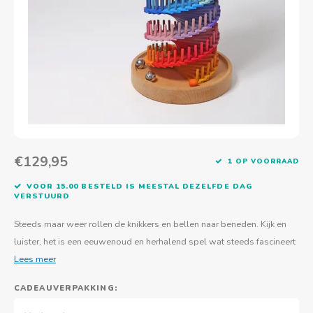
Actief buitenspelen
Muziekspeelgoed
Zoekboeken & doeboeken
Thuis leren
Duurzaam Speelgoed
Basis voor - Zintuigelijke beleving
Vanaf 8 jaar
The C
Vogelf
Water
Educa
Tuinieren & koken
Technisch Speelgoed
Quiet books
Boek en spel voor volwassenen
Sinterklaas & kerst
Ander basismateriaal
Vanaf 10 jaar
Jongl
Knikk
Fietsen en rijdend speelgoed
Spellen en puzzels
School & onderweg
Jongeren en volwassenen
Frisb
Teams
Creatief speelgoed
Schoolmeubilair
Beweg
Cijfer
€129,95
1 OP VOORRAAD
Overi
Puzze
VOOR 15.00 BESTELD IS MEESTAL DEZELFDE DAG
VERSTUURD
Yogas
Steeds maar weer rollen de knikkers en bellen naar beneden. Kijk en
luister, het is een eeuwenoud en herhalend spel wat steeds fascineert
Lees meer
CADEAUVERPAKKING: