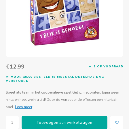
Actief buitenspelen
Muziekspeelgoed
Zoekboeken & doeboeken
Thuis leren
Duurzaam Speelgoed
Basis voor - Zintuigelijke beleving
Vanaf 8 jaar
The C
Vogelf
Water
Educa
Tuinieren & koken
Technisch Speelgoed
Quiet books
Boek en spel voor volwassenen
Sinterklaas & kerst
Ander basismateriaal
Vanaf 10 jaar
Jongl
Knikk
Fietsen en rijdend speelgoed
Spellen en puzzels
School & onderweg
Jongeren en volwassenen
Frisb
Teams
Creatief speelgoed
Schoolmeubilair
Beweg
Cijfer
€12,99
3 OP VOORRAAD
Overi
Puzze
VOOR 15.00 BESTELD IS MEESTAL DEZELFDE DAG
VERSTUURD
Yogas
Speel als team in het coöperatieve spel Get it: niet praten, bijna geen
hints en heel weinig tijd! Door de verrassende effecten een hilarisch
spel.
Lees meer
Toevoegen aan winkelwagen