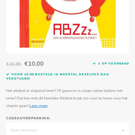
Actief buitenspelen
Muziekspeelgoed
Zoekboeken & doeboeken
Thuis leren
Duurzaam Speelgoed
Basis voor - Zintuigelijke beleving
Vanaf 8 jaar
The C
Vogelf
Water
Educa
Tuinieren & koken
Technisch Speelgoed
Quiet books
Boek en spel voor volwassenen
Sinterklaas & kerst
Ander basismateriaal
Vanaf 10 jaar
Jongl
Knikk
Fietsen en rijdend speelgoed
Spellen en puzzels
School & onderweg
Jongeren en volwassenen
Frisb
Teams
Creatief speelgoed
Schoolmeubilair
Beweg
Cijfer
€10,00
€15,95
1 OP VOORRAAD
Overi
Puzze
VOOR 15.00 BESTELD IS MEESTAL DEZELFDE DAG
VERSTUURD
Yogas
Het alfabet al slapend leren? Of gewoon in slaap vallen tijdens het
leren? Dat kan met dit heerlijke Alfabet boek om voor te lezen voor het
slapen gaan!
Lees meer
CADEAUVERPAKKING:
Maak een keuze...